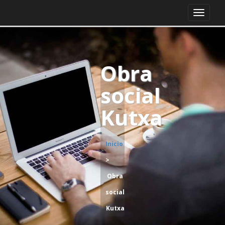
Obra
social
Kutxa
Inicio
>
Obra
social
Kutxa