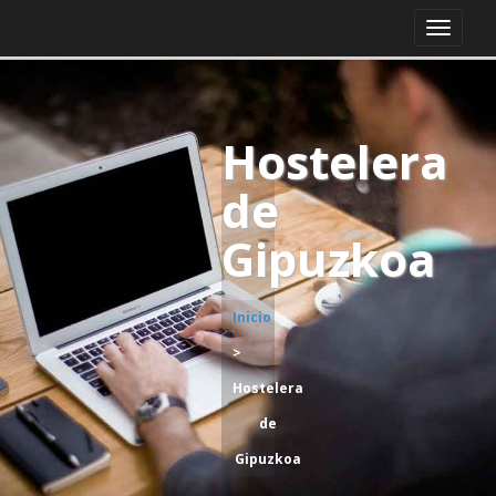
Hostelera
de
Gipuzkoa
Inicio
>
Hostelera
de
Gipuzkoa